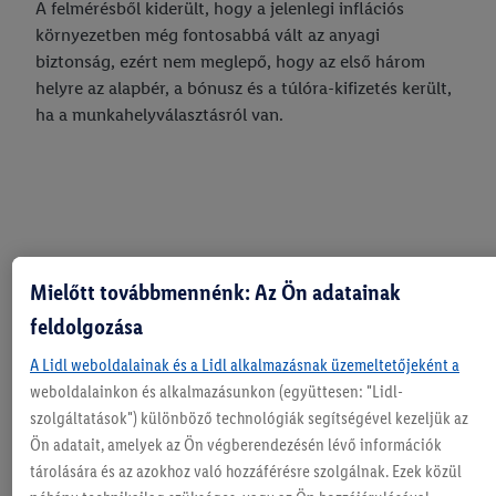
A felmérésből kiderült, hogy a jelenlegi inflációs
környezetben még fontosabbá vált az anyagi
biztonság, ezért nem meglepő, hogy az első három
helyre az alapbér, a bónusz és a túlóra-kifizetés került,
ha a munkahelyválasztásról van.
Mielőtt továbbmennénk: Az Ön adatainak
feldolgozása
A Lidl weboldalainak és a Lidl alkalmazásnak üzemeltetőjeként a
weboldalainkon és alkalmazásunkon (együttesen: "Lidl-
szolgáltatások") különböző technológiák segítségével kezeljük az
Ön adatait, amelyek az Ön végberendezésén lévő információk
tárolására és az azokhoz való hozzáférésre szolgálnak. Ezek közül