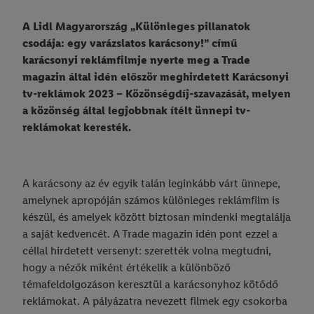
Impresszum
A Lidl Magyarország „Különleges pillanatok
Adatkezelési tájékoztató
csodája: egy varázslatos karácsony!” című
karácsonyi reklámfilmje nyerte meg a Trade
Adatvédelmi tájékoztató közösségi média felületekhez
magazin által idén először meghirdetett Karácsonyi
tv-reklámok 2023 – Közönségdíj-szavazását, melyen
Sütiszabályzat
a közönség által legjobbnak ítélt ünnepi tv-
Ügyfélszolgálat adatkezelési tájékoztatója
reklámokat keresték.
Áruházi adatkezelések
Lidl Vásárlói kártya - adatvédelem
A karácsony az év egyik talán leginkább várt ünnepe,
amelynek apropóján számos különleges reklámfilm is
Digitális ajándékkártya - Adatkezelési tájékoztató
készül, és amelyek között biztosan mindenki megtalálja
Nyilvános másolatkészítési szabályzat
a saját kedvencét. A Trade magazin idén pont ezzel a
céllal hirdetett versenyt: szerették volna megtudni,
hogy a nézők miként értékelik a különböző
témafeldolgozáson keresztül a karácsonyhoz kötődő
reklámokat. A pályázatra nevezett filmek egy csokorba