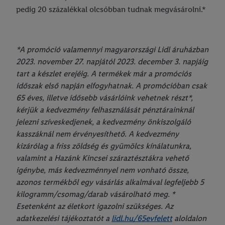
pedig 20 százalékkal olcsóbban tudnak megvásárolni.*
*A promóció valamennyi magyarországi Lidl áruházban
2023. november 27. napjától 2023. december 3. napjáig
tart a készlet erejéig. A termékek már a promóciós
időszak első napján elfogyhatnak. A promócióban csak
65 éves, illetve idősebb vásárlóink vehetnek részt*,
kérjük a kedvezmény felhasználását pénztárainknál
jelezni szíveskedjenek, a kedvezmény önkiszolgáló
kasszáknál nem érvényesíthető. A kedvezmény
kizárólag a friss zöldség és gyümölcs kínálatunkra,
valamint a Hazánk Kincsei száraztésztákra vehető
igénybe, más kedvezménnyel nem vonható össze,
azonos termékből egy vásárlás alkalmával legfeljebb 5
kilogramm/csomag/darab vásárolható meg. *
Esetenként az életkort igazolni szükséges. Az
adatkezelési tájékoztatót a
lidl.hu/65evfelett
aloldalon