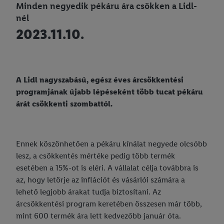
Minden negyedik pékáru ára csökken a Lidl-
nél
2023.11.10.
A Lidl nagyszabású, egész éves árcsökkentési
programjának újabb lépéseként több tucat pékáru
árát csökkenti szombattól.
Ennek köszönhetően a pékáru kínálat negyede olcsóbb
lesz, a csökkentés mértéke pedig több termék
esetében a 15%-ot is eléri. A vállalat célja továbbra is
az, hogy letörje az inflációt és vásárlói számára a
lehető legjobb árakat tudja biztosítani. Az
árcsökkentési program keretében összesen már több,
mint 600 termék ára lett kedvezőbb január óta.