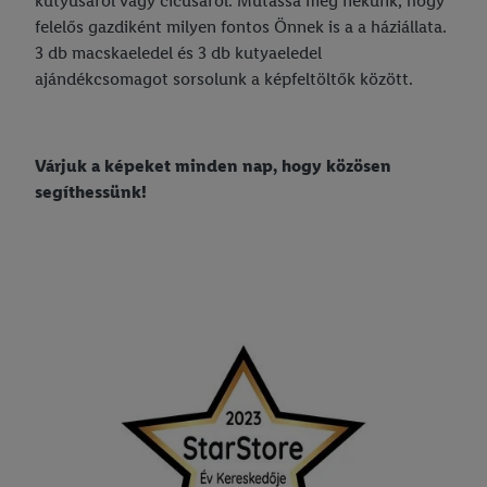
kutyusáról vagy cicusáról. Mutassa meg nekünk, hogy
felelős gazdiként milyen fontos Önnek is a a háziállata.
3 db macskaeledel és 3 db kutyaeledel
ajándékcsomagot sorsolunk a képfeltöltők között.
Várjuk a képeket minden nap, hogy közösen
segíthessünk!