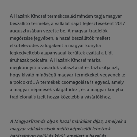
A Hazánk Kincsei termékcsalád minden tagja magyar
beszállító terméke, a vállalat saját fejlesztéseként 2017
augusztusában vezette be. A magyar tradíciók
megőrzése jegyében, a hazai beszállítók melletti
elköteleződés zálogaként a magyar konyha
legkedveltebb alapanyagai kerültek ezáltal a Lidl
áruházak polcaira. A Hazánk Kincsei márka
megkönnyíti a vásárlók választását és biztosítja azt,
hogy kiváló minőségű magyar termékeket vegyenek le
a polcokról. A termékek csomagolása is egyedi, amely
a magyar népmesék világát idézi, és a magyar konyha
tradicionális ízeit hozza közelebb a vásárlókhoz.
A MagyarBrands olyan hazai márkákat díjaz, amelyek a
magyar vállalkozások méltó képviselői lehetnek
határainkon belül és kívül, emellett a hazai és