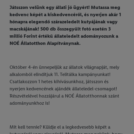
Játsszon velünk egy állati jó ügyért! Mutassa meg
kedvenc képét a kiskedvencéről, és nyerjen akár 1
hónapra elegendő szárazeledelt kutyájának vagy
macskájának! 500 db összegyűlt fotó esetén 3
millió Forint értékű állateledelt adományozunk a
NOÉ Állatotthon Alapítványnak.
Október 4-én ünnepeljük az állatok világnapját, mely
alkalomból elindítjuk 11. Telitálka kampányunkat!
Csatlakozzon 1 hetes kihívásunkhoz, játsszon és
nyerjen kedvencének ajándék állateledel-csomagot!
Részvételével hozzájárul a NOÉ Állatotthonnak szánt
adományunkhoz is!
Mit kell tennie? Küldje el a legkedvesebb képét a