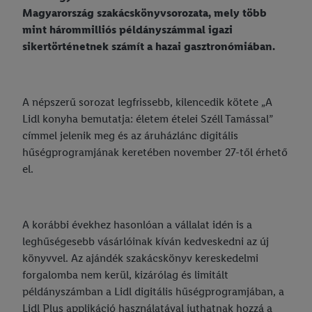
Magyarország szakácskönyvsorozata, mely több
mint hárommilliós példányszámmal igazi
sikertörténetnek számít a hazai gasztronómiában.
A népszerű sorozat legfrissebb, kilencedik kötete „A
Lidl konyha bemutatja: életem ételei Széll Tamással”
címmel jelenik meg és az áruházlánc digitális
hűségprogramjának keretében november 27-től érhető
el.
A korábbi évekhez hasonlóan a vállalat idén is a
leghűségesebb vásárlóinak kíván kedveskedni az új
könyvvel. Az ajándék szakácskönyv kereskedelmi
forgalomba nem kerül, kizárólag és limitált
példányszámban a Lidl digitális hűségprogramjában, a
Lidl Plus applikáció használatával juthatnak hozzá a