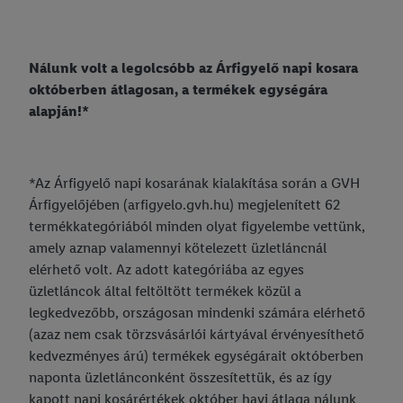
Nálunk volt a legolcsóbb az Árfigyelő napi kosara
októberben átlagosan, a termékek egységára
alapján!*
*Az Árfigyelő napi kosarának kialakítása során a GVH
Árfigyelőjében (arfigyelo.gvh.hu) megjelenített 62
termékkategóriából minden olyat figyelembe vettünk,
amely aznap valamennyi kötelezett üzletláncnál
elérhető volt. Az adott kategóriába az egyes
üzletláncok által feltöltött termékek közül a
legkedvezőbb, országosan mindenki számára elérhető
(azaz nem csak törzsvásárlói kártyával érvényesíthető
kedvezményes árú) termékek egységárait októberben
naponta üzletlánconként összesítettük, és az így
kapott napi kosárértékek október havi átlaga nálunk