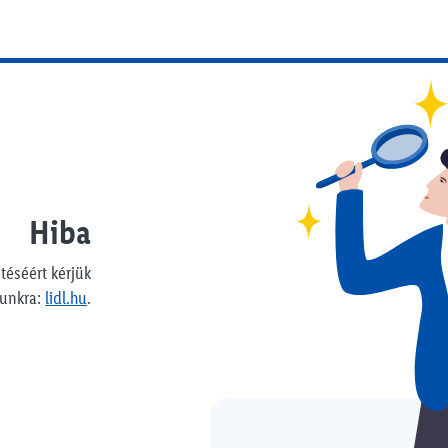
Hiba
téséért kérjük
punkra:
lidl.hu
.