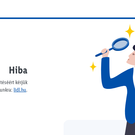
Hiba
téséért kérjük
punkra:
lidl.hu
.