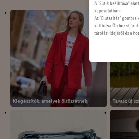
A "Sütik beállítása" ala
kapcsolatban.
Az "Elutasítás" gombra 
kattintva Ön hozzájárul
tárolási idejéről és a 
szabályzatunkban
talál
Kiegészítők, amelyek öltöztetnek
Tavasz új s