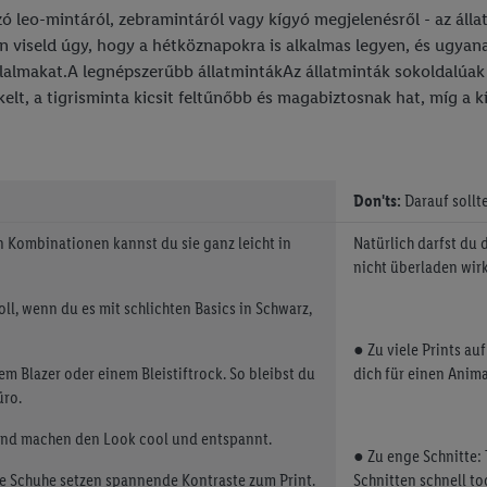
ó leo-mintáról, zebramintáról vagy kígyó megjelenésről - az álla
n viseld úgy, hogy a hétköznapokra is alkalmas legyen, és ugya
ilalmakat.A legnépszerűbb állatmintákAz állatminták sokoldalú
elt, a tigrisminta kicsit feltűnőbb és magabiztosnak hat, míg a
Don'ts:
Darauf sollt
en Kombinationen kannst du sie ganz leicht in
Natürlich darfst du 
nicht überladen wirk
voll, wenn du es mit schlichten Basics in Schwarz,
● Zu viele Prints au
em Blazer oder einem Bleistiftrock. So bleibst du
dich für einen Animal
üro.
und machen den Look cool und entspannt.
● Zu enge Schnitte:
ge Schuhe setzen spannende Kontraste zum Print.
Schnitten schnell to