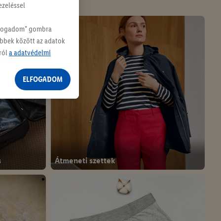
ezeléssel
Elfogadom" gombra
öbbek között az adatok
ról
a adatvédelmi
ELFOGADOM
s
Átmeneti szettek