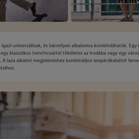
 igazi univerzálisak, és bármilyen alkalomra kombinálhatók. Egy
egy klasszikus trenchcoattel tökéletes az irodába vagy egy váro
t. A laza alkalmi megjelenéshez kombináljon leopárdkabátot farme
telhez.