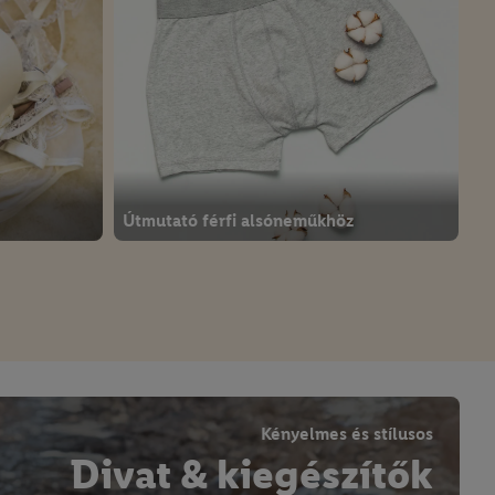
Útmutató férfi alsóneműkhöz
Kényelmes és stílusos
Divat & kiegészítők