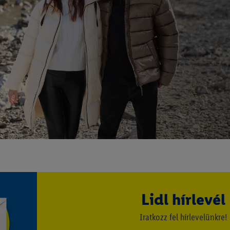
Lidl hírlevél
Iratkozz fel hírlevelünkre!