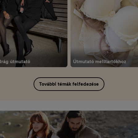
drág útmutató
Útmutató melltartókhoz
További témák felfedezése