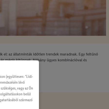
k el: az állatminták időtlen trendek maradnak. Egy feltűnő
, és mégis kitűnnek. Néhány ügyes kombinációval és
on (együttesen: "Lidl-
berendezésén lévő
g szükséges, vagy az Ön
szolgáltatásokon belül
magatartásából származó