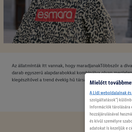
Az állatminták itt vannak, hogy maradjanakTöbbször a divat
darab egyszerű alapdarabokkal kombinálva olyan megjelené
kiegészítővel a trend évekig hű társad lesz.
Mielőtt továbbme
A Lidl weboldalainak és
szolgáltatások") különb
információk tárolására 
hozzájárulásával használ
és kívül személyre szab
adatokat is kezeljük e c