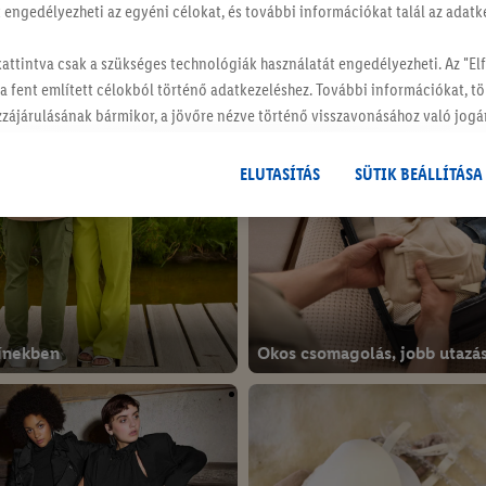
tt engedélyezheti az egyéni célokat, és további információkat talál az adatk
kattintva csak a szükséges technológiák használatát engedélyezheti. Az "
 a fent említett célokból történő adatkezeléshez. További információkat, t
hozzájárulásának bármikor, a jövőre nézve történő visszavonásához való jogá
hat.
Az impresszumokat itt találja.
ELUTASÍTÁS
SÜTIK BEÁLLÍTÁSA
zínekben
Okos csomagolás, jobb utazá