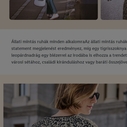
Állati mintás ruhák minden alkalomraAz állati mintás ruhák
statement megjelenést eredményez, míg egy tigrisszoknya 
leopárdnadrág egy blézerrel az irodába is elhozza a trende
városi sétához, családi kiránduláshoz vagy baráti összejöve