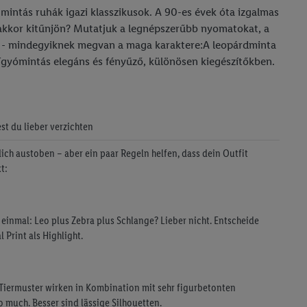
tmintás ruhák igazi klasszikusok. A 90-es évek óta izgalmas
nakkor kitűnjön? Mutatjuk a legnépszerűbb nyomatokat, a
ak - mindegyiknek megvan a maga karaktere:A leopárdminta
 kígyómintás elegáns és fényűző, különösen kiegészítőkben.
est du lieber verzichten
dich austoben – aber ein paar Regeln helfen, dass dein Outfit
t:
f einmal: Leo plus Zebra plus Schlange? Lieber nicht. Entscheide
 Print als Highlight.
 Tiermuster wirken in Kombination mit sehr figurbetonten
o much. Besser sind lässige Silhouetten.