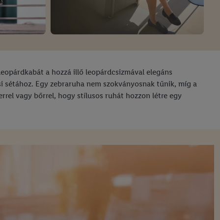
 leopárdkabát a hozzá illő leopárdcsizmával elegáns
si sétához. Egy zebraruha nem szokványosnak tűnik, míg a
rrel vagy bőrrel, hogy stílusos ruhát hozzon létre egy