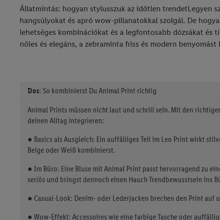
Állatmintás: hogyan stylusszuk az időtlen trendetLegyen sz
hangsúlyokat és apró wow-pillanatokkal szolgál. De hogya
lehetséges kombinációkat és a legfontosabb dózsákat és t
nőies és elegáns, a zebraminta friss és modern benyomást k
Dos
: So kombinierst Du Animal Print richtig
Animal Prints müssen nicht laut und schrill sein. Mit den richtig
deinen Alltag integrieren:
● Basics als Ausgleich: Ein auffälliges Teil im Leo Print wirkt stil
Beige oder Weiß kombinierst.
● Im Büro: Eine Bluse mit Animal Print passt hervorragend zu ein
seriös und bringst dennoch einen Hauch Trendbewusstsein ins B
● Casual-Look: Denim- oder Lederjacken brechen den Print auf 
● Wow-Effekt: Accessoires wie eine farbige Tasche oder auffälli