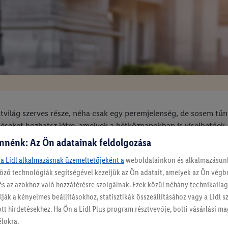
világ szerves része, néha csak egy peremjelenség, de sosem tűni
seket hozhatsz létre, amelyek a hétköznapokban is viselhetőek
nnénk: Az Ön adatainak feldolgozása
 a Lidl alkalmazásnak üzemeltetőjeként a
weboldalainkon és alkalmazásunk
öző technológiák segítségével kezeljük az Ön adatait, amelyek az Ön vég
és az azokhoz való hozzáférésre szolgálnak. Ezek közül néhány technikaila
ják a kényelmes beállításokhoz, statisztikák összeállításához vagy a Lidl 
ott hirdetésekhez. Ha Ön a Lidl Plus program résztvevője, bolti vásárlási 
Még több inspiráció
élokra.