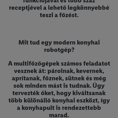
funkciójával és több száz
receptjével a lehető legkönnyebbé
teszi a főzést.
Mit tud egy modern konyhai
robotgép?
A multifőzőgépek számos feladatot
vesznek át: párolnak, kevernek,
aprítanak, főznek, sütnek és még
sok minden mást is tudnak. Úgy
tervezték őket, hogy kiváltsanak
több különálló konyhai eszközt, így
a konyhapult is rendezettebb
marad.