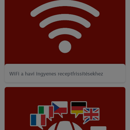
WiFi a havi ingyenes receptfrissítésekhez