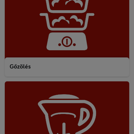
Gőzölés