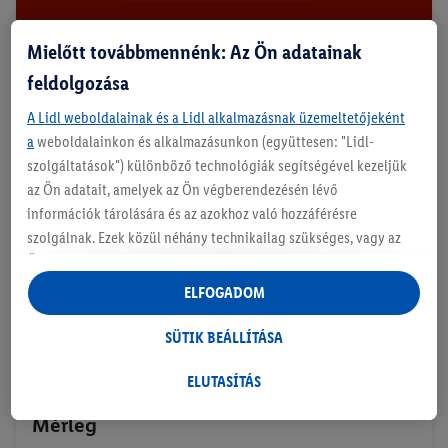
Mielőtt továbbmennénk: Az Ön adatainak
Dagasztás & Keverés
feldolgozása
A Lidl weboldalainak és a Lidl alkalmazásnak üzemeltetőjeként
a
weboldalainkon és alkalmazásunkon (együttesen: "Lidl-
szolgáltatások") különböző technológiák segítségével kezeljük
az Ön adatait, amelyek az Ön végberendezésén lévő
információk tárolására és az azokhoz való hozzáférésre
szolgálnak. Ezek közül néhány technikailag szükséges, vagy az
Ön hozzájárulásával használják a kényelmes beállításokhoz,
statisztikák összeállításához vagy a Lidl szolgáltatásokon belül
ELFOGADOM
és kívül személyre szabott hirdetésekhez. Ha Ön a Lidl Plus
program résztvevője, bolti vásárlási magatartásából származó
SÜTIK BEÁLLÍTÁSA
adatokat is kezeljük e célokra.
A "Sütik beállítása" alatt engedélyezheti az egyéni célokat, és
ELUTASÍTÁS
további információkat talál az adatkezeléssel kapcsolatban.
Mérleg
Az "Elutasítás" gombra kattintva csak a szükséges technológiák