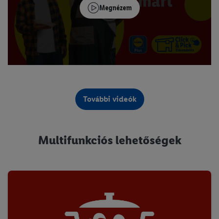
Megnézem
További videók
Multifunkciós lehetőségek