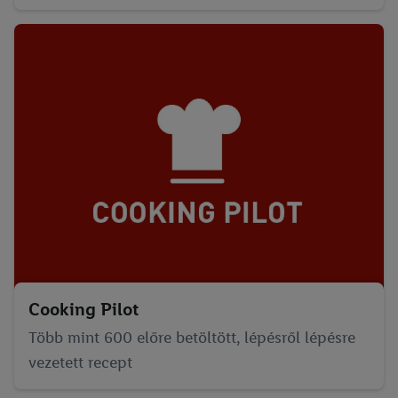
használatát engedélyezheti. Az "Elfogadom" gombra kattintva
Ön hozzájárul a fent említett célokból történő adatkezeléshez.
További információkat, többek között az adatok tárolási
idejéről és a hozzájárulásának bármikor, a jövőre nézve történő
visszavonásához való jogáról
a adatvédelmi szabályzatunkban
találhat.
Az impresszumokat itt találja.
Cooking Pilot
Több mint 600 előre betöltött, lépésről lépésre
vezetett recept