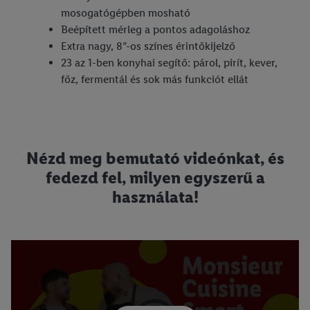
mosogatógépben mosható
Beépített mérleg a pontos adagoláshoz
Extra nagy, 8”-os színes érintőkijelző
23 az 1-ben konyhai segítő: párol, pirít, kever,
főz, fermentál és sok más funkciót ellát
Nézd meg bemutató videónkat, és
fedezd fel, milyen egyszerű a
használata!