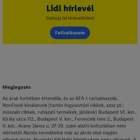
Lidl hírlevél
Iratkozz fel hírlevelünkre!
Feliratkozom
Megjegyzés
Az árak forintban értendők, és az ÁFÁ-t tartalmazzák.
NonFood-kínálatunk (tartós fogyasztási cikkek, azaz pl.:
műszaki cikkek, ruházati termékek, játékok) Budapest VI. ker.,
Király utca 112., Budapest V. ker., Ferenciek tere 2., Budapest
V. ker., Arany János u. 27-29. szám alatti boltunkban nem
elérhető! Akciós termékeink már az akció első napján
elfogyhatnak. Nyomdai hibákért felelősséget nem vállalunk. A