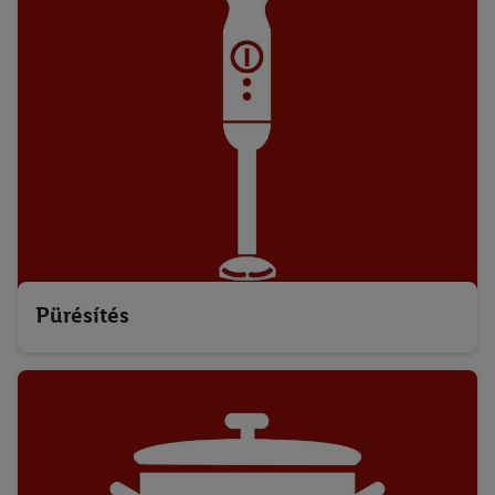
Pürésítés