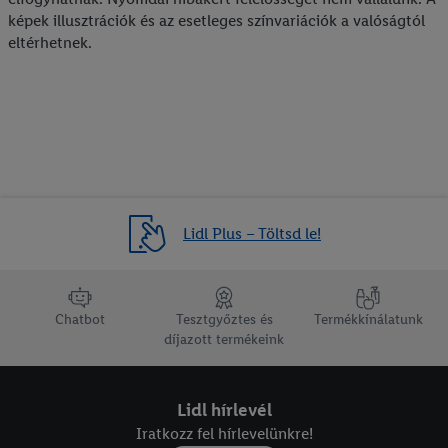
képek illusztrációk és az esetleges színvariációk a valóságtól
eltérhetnek.
Lidl Plus – Töltsd le!
lábléc navigáció
Chatbot
Tesztgyőztes és
Termékkínálatunk
díjazott termékeink
Lidl hírlevél
Iratkozz fel hírlevelünkre!