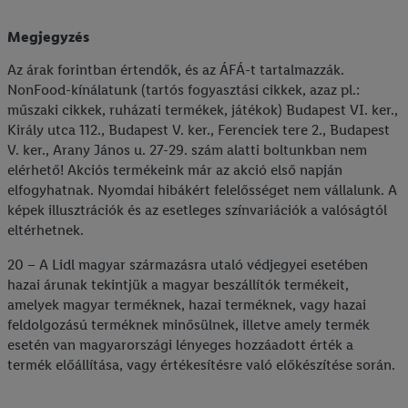
Megjegyzés
Az árak forintban értendők, és az ÁFÁ-t tartalmazzák.
NonFood-kínálatunk (tartós fogyasztási cikkek, azaz pl.:
műszaki cikkek, ruházati termékek, játékok) Budapest VI. ker.,
Király utca 112., Budapest V. ker., Ferenciek tere 2., Budapest
V. ker., Arany János u. 27-29. szám alatti boltunkban nem
elérhető! Akciós termékeink már az akció első napján
elfogyhatnak. Nyomdai hibákért felelősséget nem vállalunk. A
képek illusztrációk és az esetleges színvariációk a valóságtól
eltérhetnek.
20 – A Lidl magyar származásra utaló védjegyei esetében
hazai árunak tekintjük a magyar beszállítók termékeit,
amelyek magyar terméknek, hazai terméknek, vagy hazai
feldolgozású terméknek minősülnek, illetve amely termék
esetén van magyarországi lényeges hozzáadott érték a
termék előállítása, vagy értékesítésre való előkészítése során.