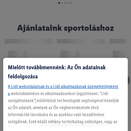
08.06. csütörtöktől
Ajánlataink sportoláshoz
Könyvkínálatunk
Mielőtt továbbmennénk: Az Ön adatainak
feldolgozása
08.06. csütörtöktől
A Lidl weboldalainak és a Lidl alkalmazásnak üzemeltetőjeként
a
weboldalainkon és alkalmazásunkon (együttesen: "Lidl-
szolgáltatások") különböző technológiák segítségével kezeljük
Ajánlataink sportoláshoz
az Ön adatait, amelyek az Ön végberendezésén lévő
információk tárolására és az azokhoz való hozzáférésre
szolgálnak. Ezek közül néhány technikailag szükséges, vagy az
08.06. csütörtöktől
Ön hozzájárulásával használják a kényelmes beállításokhoz,