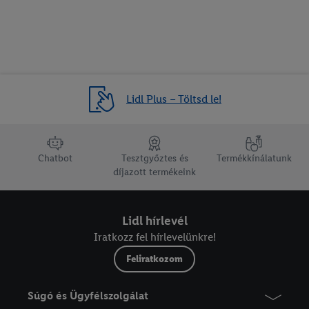
Lidl Plus – Töltsd le!
lábléc navigáció
Chatbot
Tesztgyőztes és
Termékkínálatunk
díjazott termékeink
Lidl hírlevél
Iratkozz fel hírlevelünkre!
Feliratkozom
Súgó és Ügyfélszolgálat