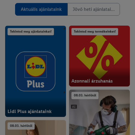
Aktuális ajánlataink
Jövő heti ajánlataink
Tekintsd meg ajánlatainkat!
Tekintsd meg termékeinket!
Azonnali árzuhanás
08.03. hétfőtől
Lidl Plus ajánlataink
08.03. hétfőtől