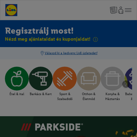
Regisztrálj most!
Nézd meg ajánlataidat és kuponjaidat!
Étel & ital
Barkács & Kert
Sport &
Otthon &
Konyha &
Baba, 
Szabadidő
Életmód
Háztartás
& J