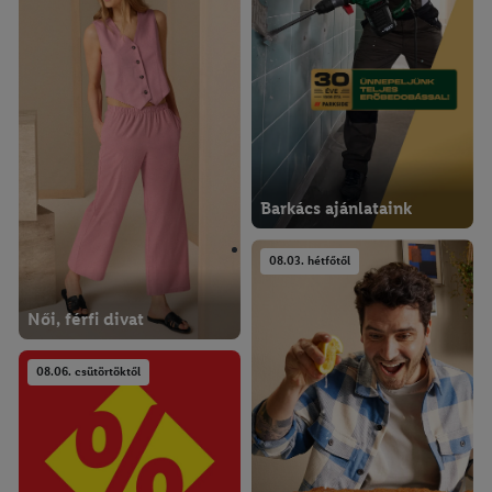
Barkács ajánlataink
08.03. hétfőtől
Női, férfi divat
08.06. csütörtöktől