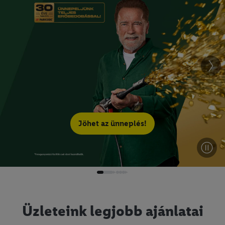
Jöhet az ünneplés!
Üzleteink legjobb ajánlatai