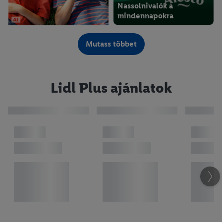
Nassolnivalók a
mindennapokra
08.06. csütörtöktől
Mutass többet
Jégkrém ajánlataink
Lidl Plus ajánlatok
08.06. csütörtöktől
Ajánlataink kis hősöknek
08.06. csütörtöktől
Ajánlataink
gyermekeknek