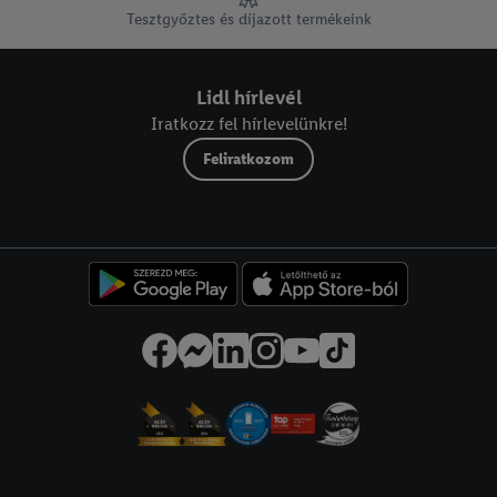
Tesztgyőztes és díjazott termékeink
Lidl hírlevél
Iratkozz fel hírlevelünkre!
Feliratkozom