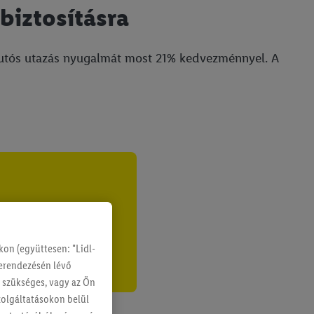
biztosításra
autós utazás nyugalmát most 21% kedvezménnyel. A
on (együttesen: "Lidl-
berendezésén lévő
g szükséges, vagy az Ön
szolgáltatásokon belül