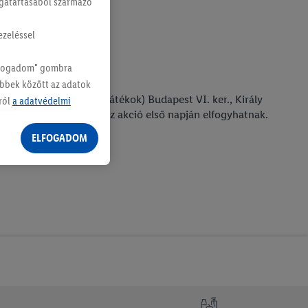
magatartásából származó
ezeléssel
Elfogadom" gombra
öbbek között az adatok
k, ruházati termékek, játékok) Budapest VI. ker., Király
ról
a adatvédelmi
 Akciós termékeink már az akció első napján elfogyhatnak.
ELFOGADOM