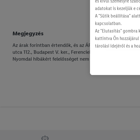
és kívül személyre szab
adatokat is kezeljük e c
A "Sütik beállítása" ala
kapcsolatban.
Az "Elutasítás" gombra 
Megjegyzés
kattintva Ön hozzájárul
Az árak forintban értendők, és az ÁFÁ-t tartalmazzák. NonFo
tárolási idejéről és a 
utca 112., Budapest V. ker., Ferenciek tere 2., Budapest V.
szabályzatunkban
talál
Nyomdai hibákért felelősséget nem vállalunk. A képek illusz
lábléc navigáció