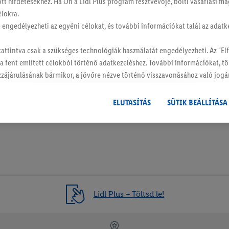
ott hirdetésekhez. Ha Ön a Lidl Plus program résztvevője, bolti vásárlási 
élokra.
tt engedélyezheti az egyéni célokat, és további információkat talál az adatk
kattintva csak a szükséges technológiák használatát engedélyezheti. Az "
 a fent említett célokból történő adatkezeléshez. További információkat, t
od-kínálatunk (tartós fogyasztási cikkek, azaz pl.: műszaki cikke
hozzájárulásának bármikor, a jövőre nézve történő visszavonásához való jogá
 ker., Arany János u. 27-29. szám alatti boltunkban nem elérhető!
hat.
Az impresszumokat itt találja.
trációk és az esetleges színvariációk a valóságtól eltérhetnek.
ELUTASÍTÁS
SÜTIK BEÁLLÍTÁSA
Lidl Plus – Töltsd le!