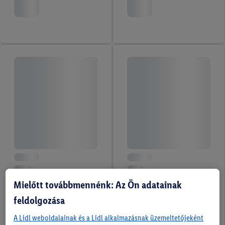
Mielőtt továbbmennénk: Az Ön adatainak
feldolgozása
A Lidl weboldalainak és a Lidl alkalmazásnak üzemeltetőjeként