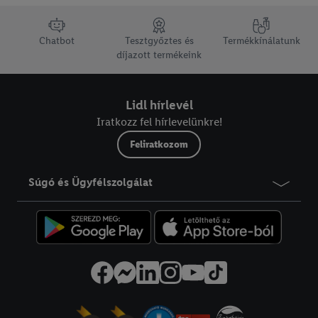
lábléc navigáció
Chatbot
Tesztgyőztes és
Termékkínálatunk
díjazott termékeink
Lidl hírlevél
Iratkozz fel hírlevelünkre!
Feliratkozom
Súgó és Ügyfélszolgálat