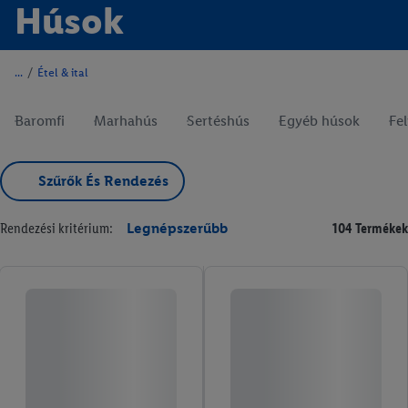
Húsok
/
Étel & ital
Baromfi
Marhahús
Sertéshús
Egyéb húsok
Fe
Szűrők És Rendezés
Rendezési kritérium:
Legnépszerűbb
104 Termékek