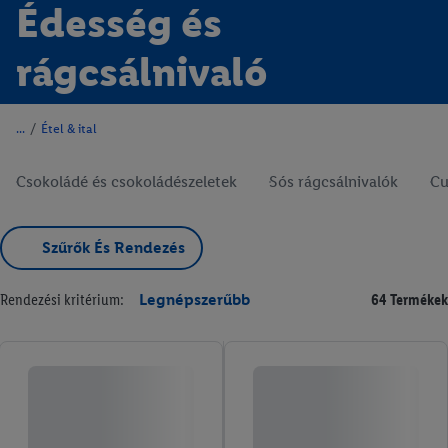
Édesség és
rágcsálnivaló
/
Étel & ital
Csokoládé és csokoládészeletek
Sós rágcsálnivalók
Cu
Szűrők És Rendezés
Rendezési kritérium:
Legnépszerűbb
64 Termékek