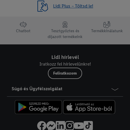
Lidl Plus – Töltsd le!
lábléc navigáció
Chatbot
Tesztgyőztes és
Termékkínálatunk
díjazott termékeink
Lidl hírlevél
Iratkozz fel hírlevelünkre!
Feliratkozom
Súgó és Ügyfélszolgálat