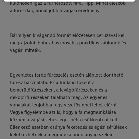
különösen igaz a furnérozott fára. Tipp: Minél élesebb
Az "Elutasítás" gombra kattintva csak a szükséges technológiák
a fűrészlap, annál jobb a vágási eredmény.
használatát engedélyezheti. Az "Elfogadom" gombra kattintva
Ön hozzájárul a fent említett célokból történő adatkezeléshez.
További információkat, többek között az adatok tárolási
idejéről és a hozzájárulásának bármikor, a jövőre nézve történő
Bármilyen kivágandó formát előzetesen ceruzával kell
visszavonásához való jogáról
a adatvédelmi szabályzatunkban
megrajzolni. Ehhez hasznosak a praktikus sablonok és
találhat.
Az impresszumokat itt találja.
vágási minták.
Egyenletes ferde fűrészelés esetén ajánlott dönthető
fűrész használata. Ez a funkció főként a
bemerülőfűrészeken, a levágófűrészeken és a
dekopírfűrészeken található meg. Az egyenes
vonalakat legjobban egy vezetősínnel lehet elérni.
Vegye figyelembe azt is, hogy a fa megmunkálása
közben a vágási sebességet néha csökkenteni kell.
Ellenkező esetben csúnya feketedés és égési sérülések
keletkezhetnek a megmunkálandó anyag szélein.