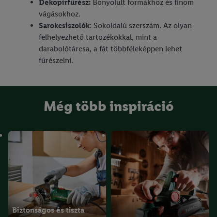
Dekopírfűrész:
Bonyolult formákhoz és finom
vágásokhoz.
Sarokcsiszolók
: Sokoldalú szerszám. Az olyan
felhelyezhető tartozékokkal, mint a
darabolótárcsa, a fát többféleképpen lehet
fűrészelni.
Még több inspiráció
Biztonságos és tiszta