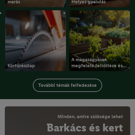
marás
Helyes gyalulás
A magaságyások
Körfűrészlap
megfelelő feltöltése és
beültetése
További témák felfedezése
Minden, amire szüksége lehet
Barkács és kert