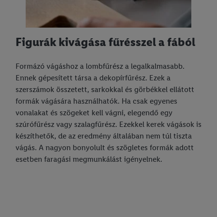
Figurák kivágása fűrésszel a fából
Formázó vágáshoz a lombfűrész a legalkalmasabb.
Ennek gépesített társa a dekopírfűrész. Ezek a
szerszámok összetett, sarkokkal és görbékkel ellátott
formák vágására használhatók. Ha csak egyenes
vonalakat és szögeket kell vágni, elegendő egy
szúrófűrész vagy szalagfűrész. Ezekkel kerek vágások is
készíthetők, de az eredmény általában nem túl tiszta
vágás. A nagyon bonyolult és szögletes formák adott
esetben faragási megmunkálást igényelnek.