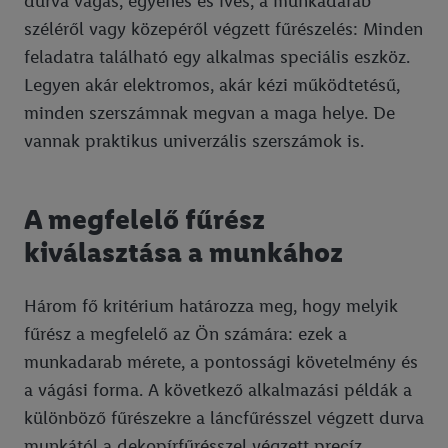
durva vágás, egyenes és íves, a munkadarab
széléről vagy közepéről végzett fűrészelés: Minden
feladatra található egy alkalmas speciális eszköz.
Legyen akár elektromos, akár kézi működtetésű,
minden szerszámnak megvan a maga helye. De
vannak praktikus univerzális szerszámok is.
A megfelelő fűrész
kiválasztása a munkához
Három fő kritérium határozza meg, hogy melyik
fűrész a megfelelő az Ön számára: ezek a
munkadarab mérete, a pontossági követelmény és
a vágási forma. A következő alkalmazási példák a
különböző fűrészekre a láncfűrésszel végzett durva
munkától a dekopírfűrésszel végzett precíz