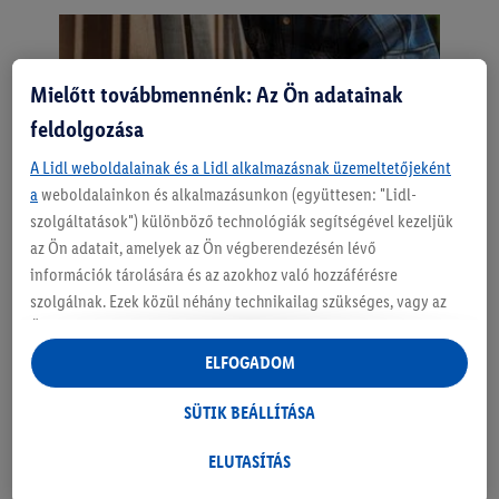
Mielőtt továbbmennénk: Az Ön adatainak
feldolgozása
A Lidl weboldalainak és a Lidl alkalmazásnak üzemeltetőjeként
a
weboldalainkon és alkalmazásunkon (együttesen: "Lidl-
szolgáltatások") különböző technológiák segítségével kezeljük
az Ön adatait, amelyek az Ön végberendezésén lévő
információk tárolására és az azokhoz való hozzáférésre
szolgálnak. Ezek közül néhány technikailag szükséges, vagy az
Hasznos tippek fa
Ön hozzájárulásával használják a kényelmes beállításokhoz,
statisztikák összeállításához vagy a Lidl szolgáltatásokon belül
ELFOGADOM
fűrészeléséhez
és kívül személyre szabott hirdetésekhez. Ha Ön a Lidl Plus
program résztvevője, bolti vásárlási magatartásából származó
SÜTIK BEÁLLÍTÁSA
Ha különösen tiszta vágási felületekre és élekre van
adatokat is kezeljük e célokra.
szükség, a fa felületét ragasztószalaggal lehet lefedni.
A "Sütik beállítása" alatt engedélyezheti az egyéni célokat, és
ELUTASÍTÁS
Ez megakadályozza az anyag kirojtosodását. Ez
további információkat talál az adatkezeléssel kapcsolatban.