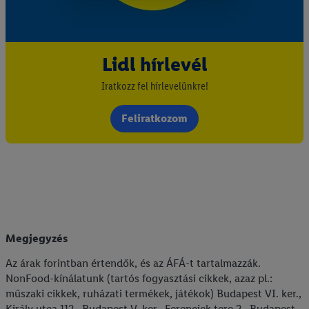
Lidl hírlevél
Iratkozz fel hírlevelünkre!
Feliratkozom
Megjegyzés
Az árak forintban értendők, és az ÁFÁ-t tartalmazzák.
NonFood-kínálatunk (tartós fogyasztási cikkek, azaz pl.:
műszaki cikkek, ruházati termékek, játékok) Budapest VI. ker.,
Király utca 112., Budapest V. ker., Ferenciek tere 2., Budapest