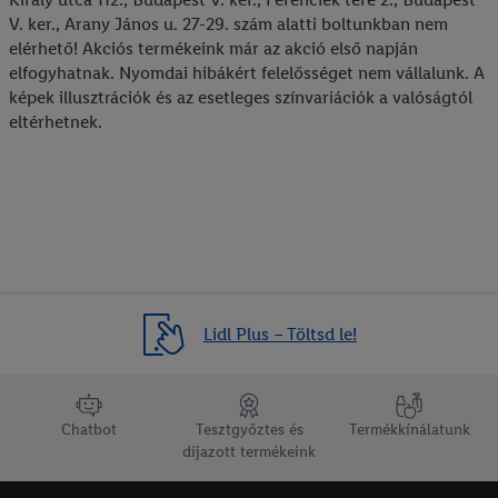
V. ker., Arany János u. 27-29. szám alatti boltunkban nem
elérhető! Akciós termékeink már az akció első napján
elfogyhatnak. Nyomdai hibákért felelősséget nem vállalunk. A
képek illusztrációk és az esetleges színvariációk a valóságtól
eltérhetnek.
Lidl Plus – Töltsd le!
lábléc navigáció
Chatbot
Tesztgyőztes és
Termékkínálatunk
díjazott termékeink