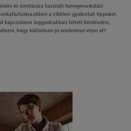
ítésére és simítására használt famegmunkálási
nkafázisokra.ebben a cikkben gyakorlati tippeket,
al kapcsolatos leggyakrabban feltett kérdésekre,
élezni, hogy különösen jó eredményt érjen el?