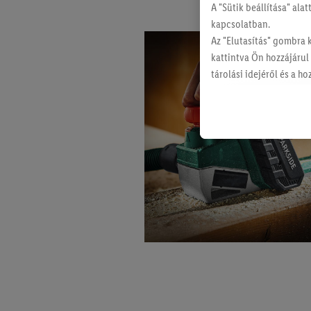
A "Sütik beállítása" ala
kapcsolatban.
Az "Elutasítás" gombra 
kattintva Ön hozzájárul
tárolási idejéről és a 
szabályzatunkban
talál