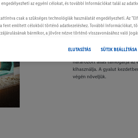
tt engedélyezheti az egyéni célokat, és további információkat talál az adatk
Tipp 3: Ne távolítson el túl s
kattintva csak a szükséges technológiák használatát engedélyezheti. Az "
távolítson el egyszerre túl so
 a fent említett célokból történő adatkezeléshez. További információkat, t
eltávolítási sebességre lehet 
hozzájárulásának bármikor, a jövőre nézve történő visszavonásához való jogá
felületet több menetben kell 
hat.
Az impresszumokat itt találja.
viszont hasznosak az élek ferd
ELUTASÍTÁS
SÜTIK BEÁLLÍTÁSA
csak a karok és a kezek dolgo
határozott állás támogatja az e
kihasználja. A gyalut kezdetbe
végén növeljük.