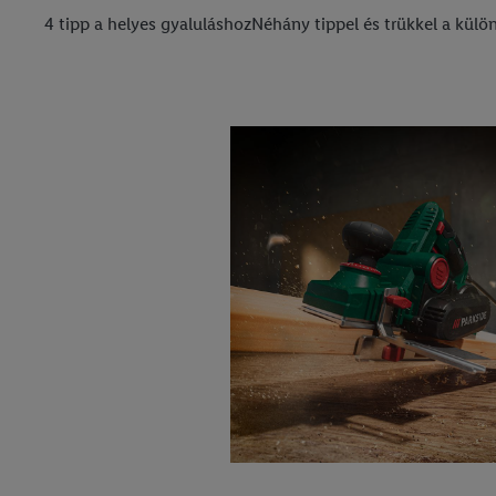
4 tipp a helyes gyaluláshozNéhány tippel és trükkel a kül