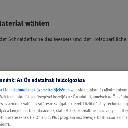
aterial wählen
der Schneidefläche des Messers und der Holzoberfläche.
t
nnénk: Az Ön adatainak feldolgozása
lz
 a Lidl alkalmazásnak üzemeltetőjeként a
weboldalainkon és alkalmazásunk
öző technológiák segítségével kezeljük az Ön adatait, amelyek az Ön vég
lz
és az azokhoz való hozzáférésre szolgálnak. Ezek közül néhány technikaila
 Holz
ják a kényelmes beállításokhoz, statisztikák összeállításához vagy a Lidl 
ott hirdetésekhez. Ha Ön a Lidl Plus program résztvevője, bolti vásárlási 
élokra.