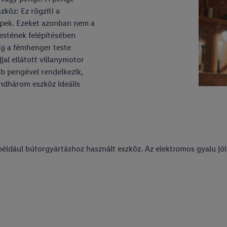
zköz: Ez rögzíti a
épek. Ezeket azonban nem a
estének felépítésében
íg a fémhenger teste
jal ellátott villanymotor
b pengével rendelkezik,
indhárom eszköz ideális
például bútorgyártáshoz használt eszköz. Az elektromos gyalu jó