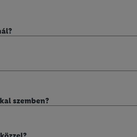
nál?
kkal szemben?
közzel?