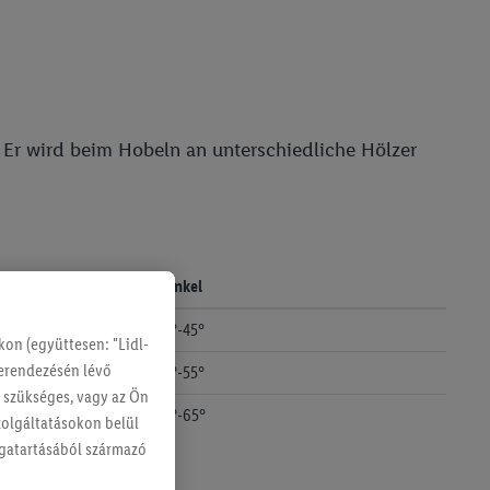
 Er wird beim Hobeln an unterschiedliche Hölzer
Winkel
35°-45°
on (együttesen: "Lidl-
berendezésén lévő
40°-55°
g szükséges, vagy az Ön
50°-65°
szolgáltatásokon belül
magatartásából származó