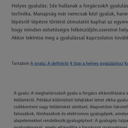
Helyes gyalulás: Ide hullanak a forgácsokA gyalulás,
technika. Manapság már nemcsak kézi gyaluk, hanem
lépésről-lépésre történő útmutatót kaphat az egyene
hogy minden eshetőségre felkészüljön.szeretné hely
Akkor tekintse meg a gyalulással kapcsolatos tovább
Tartalom
A gyalu: A definíció
4 tipp a helyes gyaluláshoz
K
A gyalu: A meghatározásA gyalu a forgács eltávolítására
felületéről. Például különböző fafajtákat lehet síkba gya
csökkenteni vagy felületeket simítani. Alapvetően háromfé
fahasábok, fémhasábok és elektromos gyalugépek, amely
alapelemekkel rendelkezik:gyalugéptest: A gyalugép talpa
gyalugépvasat, amely eltávolítja a forgácsot.gyalugépva