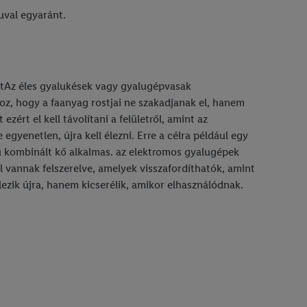
uval egyaránt.
motAz éles gyalukések vagy gyalugépvasak
oz, hogy a faanyag rostjai ne szakadjanak el, hanem
zért el kell távolítani a felületről, amint az
egyenetlen, újra kell élezni. Erre a célra például egy
kombinált kő alkalmas. az elektromos gyalugépek
 vannak felszerelve, amelyek visszafordíthatók, amint
ezik újra, hanem kicserélik, amikor elhasználódnak.