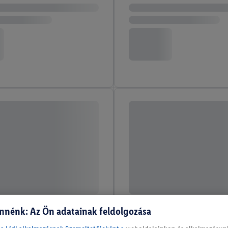
nnénk: Az Ön adatainak feldolgozása