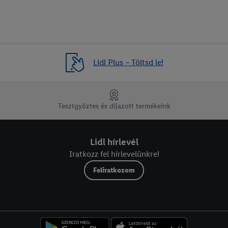
Lidl Plus – Töltsd le!
Tesztgyőztes és díjazott termékeink
Lidl hírlevél
Iratkozz fel hírlevelünkre!
Feliratkozom