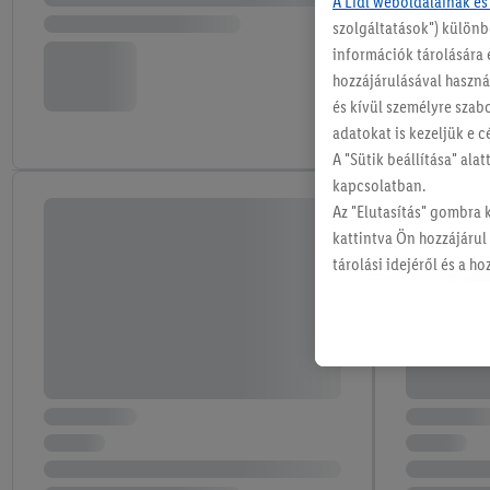
A Lidl weboldalainak és
szolgáltatások") különb
információk tárolására 
hozzájárulásával használ
és kívül személyre szab
adatokat is kezeljük e c
A "Sütik beállítása" ala
kapcsolatban.
Az "Elutasítás" gombra 
kattintva Ön hozzájárul
tárolási idejéről és a 
szabályzatunkban
talál