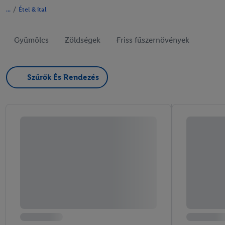
/
Étel & ital
Gyümölcs
Zöldségek
Friss fűszernövények
Szűrők És Rendezés