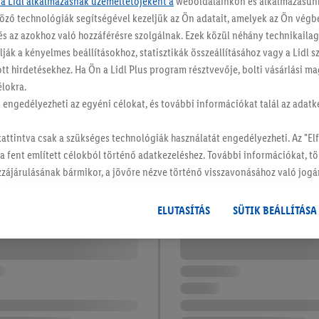
 a Lidl alkalmazásnak üzemeltetőjeként a
weboldalainkon és alkalmazásunk
öző technológiák segítségével kezeljük az Ön adatait, amelyek az Ön vég
és az azokhoz való hozzáférésre szolgálnak. Ezek közül néhány technikaila
ják a kényelmes beállításokhoz, statisztikák összeállításához vagy a Lidl 
ott hirdetésekhez. Ha Ön a Lidl Plus program résztvevője, bolti vásárlási 
élokra.
tt engedélyezheti az egyéni célokat, és további információkat talál az adatk
kattintva csak a szükséges technológiák használatát engedélyezheti. Az "
 a fent említett célokból történő adatkezeléshez. További információkat, t
hozzájárulásának bármikor, a jövőre nézve történő visszavonásához való jogá
hat.
Az impresszumokat itt találja.
ELUTASÍTÁS
SÜTIK BEÁLLÍTÁSA