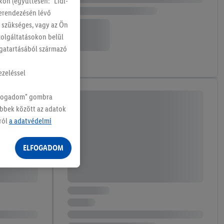
on (együttesen: "Lidl-
berendezésén lévő
g szükséges, vagy az Ön
szolgáltatásokon belül
magatartásából származó
ezeléssel
Elfogadom" gombra
öbbek között az adatok
ról
a adatvédelmi
ELFOGADOM