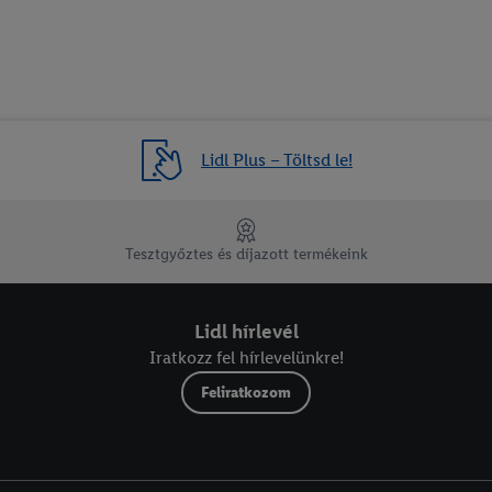
Lidl Plus – Töltsd le!
Tesztgyőztes és díjazott termékeink
Lidl hírlevél
Iratkozz fel hírlevelünkre!
Feliratkozom