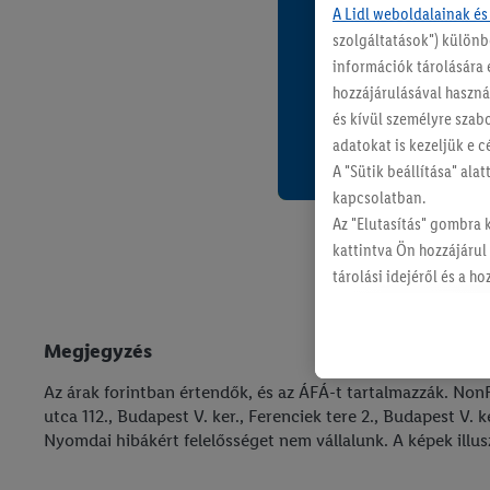
A Lidl weboldalainak és
szolgáltatások") különb
információk tárolására 
hozzájárulásával használ
és kívül személyre szab
adatokat is kezeljük e c
A "Sütik beállítása" ala
kapcsolatban.
Az "Elutasítás" gombra 
kattintva Ön hozzájárul
tárolási idejéről és a 
szabályzatunkban
talál
Megjegyzés
Az árak forintban értendők, és az ÁFÁ-t tartalmazzák. NonFo
utca 112., Budapest V. ker., Ferenciek tere 2., Budapest V.
Nyomdai hibákért felelősséget nem vállalunk. A képek illusz