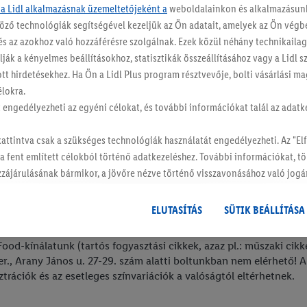
 a Lidl alkalmazásnak üzemeltetőjeként a
weboldalainkon és alkalmazásunk
Lidl hírlevél
öző technológiák segítségével kezeljük az Ön adatait, amelyek az Ön vég
és az azokhoz való hozzáférésre szolgálnak. Ezek közül néhány technikaila
Iratkozz fel hírlevelünkre!
ják a kényelmes beállításokhoz, statisztikák összeállításához vagy a Lidl 
ott hirdetésekhez. Ha Ön a Lidl Plus program résztvevője, bolti vásárlási 
Feliratkozom
élokra.
tt engedélyezheti az egyéni célokat, és további információkat talál az adatk
kattintva csak a szükséges technológiák használatát engedélyezheti. Az "
 a fent említett célokból történő adatkezeléshez. További információkat, t
hozzájárulásának bármikor, a jövőre nézve történő visszavonásához való jogá
hat.
Az impresszumokat itt találja.
ELUTASÍTÁS
SÜTIK BEÁLLÍTÁSA
od-kínálatunk (tartós fogyasztási cikkek, azaz pl.: műszaki cikke
 ker., Arany János u. 27-29. szám alatti boltunkban nem elérhető!
trációk és az esetleges színvariációk a valóságtól eltérhetnek.