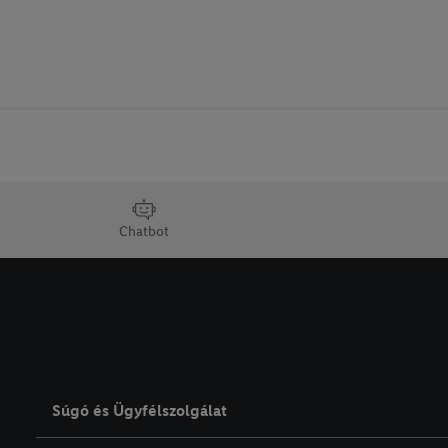
lábléc navigáció
Chatbot
Súgó és Ügyfélszolgálat