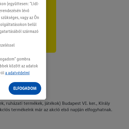
on (együttesen: "Lidl-
berendezésén lévő
g szükséges, vagy az Ön
szolgáltatásokon belül
magatartásából származó
ezeléssel
Elfogadom" gombra
öbbek között az adatok
ról
a adatvédelmi
ELFOGADOM
k, ruházati termékek, játékok) Budapest VI. ker., Király
 Akciós termékeink már az akció első napján elfogyhatnak.