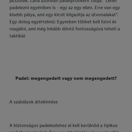
játszódik. Lana azonban padelprofiként tudja: "Lehet
padelezni egyéniben is - egy az egy ellen. Erre van egy
kisebb pálya, ami egy kicsit kiigazítja az útvonalakat".
Egy dolog egyértelmű: Egyesben többet kell futni és
reagálni, ami még inkább döntő fontosságúvá teheti a
taktikát.
Padel: megengedett vagy nem megengedett?
A szabályok áttekintése
A biztonságos padelezéshez el kell kerülnöd a tipikus