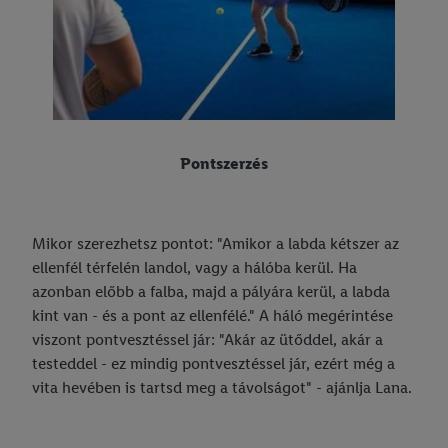
Pontszerzés
Mikor szerezhetsz pontot: "Amikor a labda kétszer az
ellenfél térfelén landol, vagy a hálóba kerül. Ha
azonban előbb a falba, majd a pályára kerül, a labda
kint van - és a pont az ellenfélé." A háló megérintése
viszont pontvesztéssel jár: "Akár az ütőddel, akár a
testeddel - ez mindig pontvesztéssel jár, ezért még a
vita hevében is tartsd meg a távolságot" - ajánlja Lana.