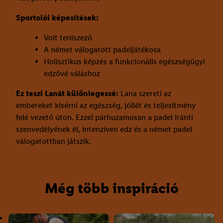
Sportolói képesítések:
Volt teniszező
A német válogatott padeljátékosa
Holisztikus képzés a funkcionális egészségügyi
edzővé váláshoz
Ez teszi Lanát különlegessé:
Lana szereti az
embereket kísérni az egészség, jóllét és teljesítmény
felé vezető úton. Ezzel párhuzamosan a padel iránti
szenvedélyének él, intenzíven edz és a német padel
válogatottban játszik.
Még több inspiráció