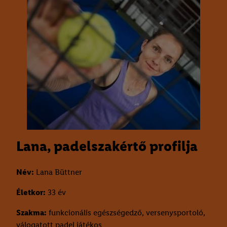
Lana, padelszakértő profilja
Név:
Lana Büttner
Életkor:
33 év
Szakma:
funkcionális egészségedző, versenysportoló,
válogatott padel játékos