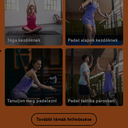
Jóga kezdőknek
Padel alapok kezdőknek
Tanuljon meg padelezni
Padel taktika párosban
További témák felfedezése