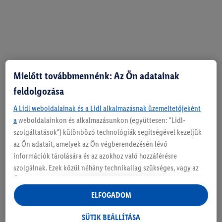
Mielőtt továbbmennénk: Az Ön adatainak
feldolgozása
A Lidl weboldalainak és a Lidl alkalmazásnak üzemeltetőjeként
a
weboldalainkon és alkalmazásunkon (együttesen: "Lidl-
szolgáltatások") különböző technológiák segítségével kezeljük
az Ön adatait, amelyek az Ön végberendezésén lévő
információk tárolására és az azokhoz való hozzáférésre
szolgálnak. Ezek közül néhány technikailag szükséges, vagy az
Ön hozzájárulásával használják a kényelmes beállításokhoz,
statisztikák összeállításához vagy a Lidl szolgáltatásokon belül
ELFOGADOM
és kívül személyre szabott hirdetésekhez. Ha Ön a Lidl Plus
Kerüld el a padelben a tipikus szabályszegéseket
program résztvevője, bolti vásárlási magatartásából származó
SÜTIK BEÁLLÍTÁSA