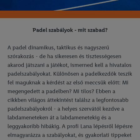
Padel szabályok - mit szabad?
A padel dinamikus, taktikus és nagyszerű
szórakozás - de ha sikeresen és tisztességesen
akarod játszani a játékot, ismerned kell a hivatalos
padelszabályokat. Különösen a padelkezdők teszik
fel maguknak a kérdést az első meccsük előtt: Mi
megengedett a padelben? Mi tilos? Ebben a
cikkben világos áttekintést találsz a legfontosabb
padelszabályokról - a helyes szervától kezdve a
labdameneteken át a labdamenetekig és a
leggyakoribb hibákig. A profi Lana lépésről lépésre
elmagyarázza a szabályokat, és gyakorlati tippeket