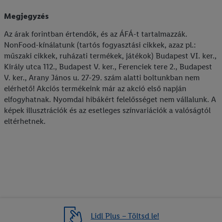
Megjegyzés
Az árak forintban értendők, és az ÁFÁ-t tartalmazzák.
NonFood-kínálatunk (tartós fogyasztási cikkek, azaz pl.:
műszaki cikkek, ruházati termékek, játékok) Budapest VI. ker.,
Király utca 112., Budapest V. ker., Ferenciek tere 2., Budapest
V. ker., Arany János u. 27-29. szám alatti boltunkban nem
elérhető! Akciós termékeink már az akció első napján
elfogyhatnak. Nyomdai hibákért felelősséget nem vállalunk. A
képek illusztrációk és az esetleges színvariációk a valóságtól
eltérhetnek.
Lidl Plus – Töltsd le!