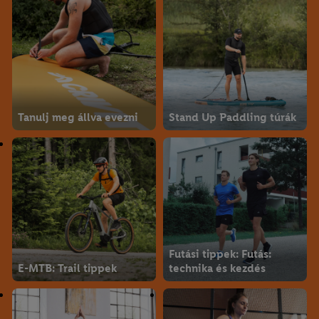
Tanulj meg állva evezni
Stand Up Paddling túrák
Futási tippek: Futás:
E-MTB: Trail tippek
technika és kezdés