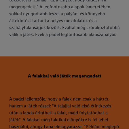
megengedett." A legfontosabb alapok ismeretében
sokkal nyugodtabb leszel a pályán, és könnyebb
áttekintést tartani a helyes mozdulatok és a
szabálytalanságok között. Ezáltal még szórakoztatóbbá
válik a játék. Ezek a padel legfontosabb alapszabályai:
A falakkal való játék megengedett
A padel jellemzője, hogy a falak nem csak a háttér,
hanem a játék részei: "A talajjal való első érintkezés
után a labda érintheti a falat, majd folytatódhat a
játék". A falakat még taktikai előnyökre is fel lehet
használni, ahogy Lana elmagyarázza: "Például meglepő