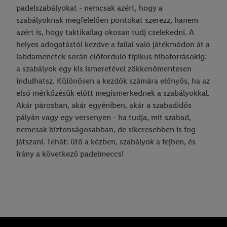
padelszabályokat - nemcsak azért, hogy a
szabályoknak megfelelően pontokat szerezz, hanem
azért is, hogy taktikailag okosan tudj cselekedni. A
helyes adogatástól kezdve a fallal való játékmódon át a
labdamenetek során előforduló tipikus hibaforrásokig:
a szabályok egy kis ismeretével zökkenőmentesen
indulhatsz. Különösen a kezdők számára előnyös, ha az
első mérkőzésük előtt megismerkednek a szabályokkal.
Akár párosban, akár egyéniben, akár a szabadidős
pályán vagy egy versenyen - ha tudja, mit szabad,
nemcsak biztonságosabban, de sikeresebben is fog
játszani. Tehát: ütő a kézben, szabályok a fejben, és
irány a következő padelmeccs!