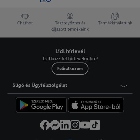
lábléc navigáció
Chatbot
Tesztgyőztes és
Termékkínálatunk
díjazott termékeink
Lidl hírlevél
Iratkozz fel hírlevelünkre!
Feliratkozom
Súgó és Ügyfélszolgálat