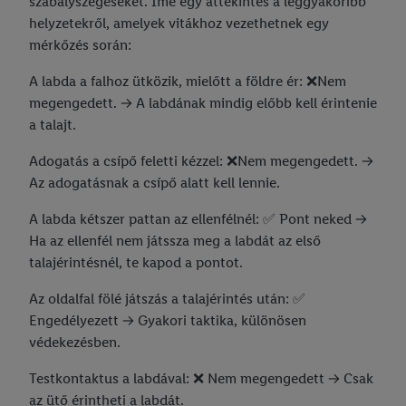
szabályszegéseket. Íme egy áttekintés a leggyakoribb
helyzetekről, amelyek vitákhoz vezethetnek egy
mérkőzés során:
A labda a falhoz ütközik, mielőtt a földre ér: ❌Nem
megengedett. -> A labdának mindig előbb kell érintenie
a talajt.
Adogatás a csípő feletti kézzel: ❌Nem megengedett. ->
Az adogatásnak a csípő alatt kell lennie.
A labda kétszer pattan az ellenfélnél: ✅ Pont neked ->
Ha az ellenfél nem játssza meg a labdát az első
talajérintésnél, te kapod a pontot.
Az oldalfal fölé játszás a talajérintés után: ✅
Engedélyezett -> Gyakori taktika, különösen
védekezésben.
Testkontaktus a labdával: ❌ Nem megengedett -> Csak
az ütő érintheti a labdát.