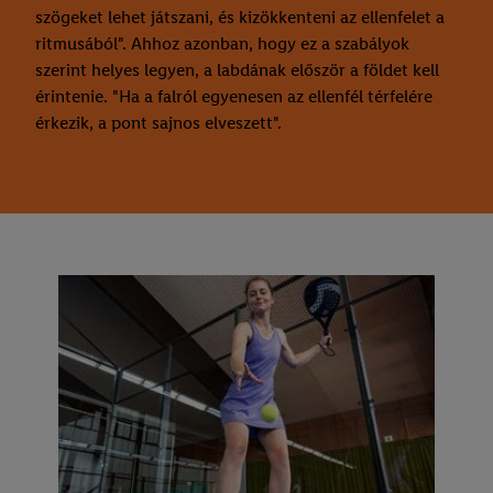
szögeket lehet játszani, és kizökkenteni az ellenfelet a
ritmusából". Ahhoz azonban, hogy ez a szabályok
szerint helyes legyen, a labdának először a földet kell
érintenie. "Ha a falról egyenesen az ellenfél térfelére
érkezik, a pont sajnos elveszett".