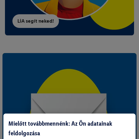
LiA segít neked!
Mielőtt továbbmennénk: Az Ön adatainak
feldolgozása