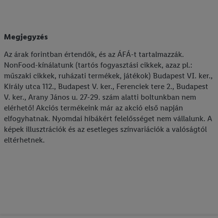
találhat.
Az impresszumokat itt találja.
Megjegyzés
Az árak forintban értendők, és az ÁFÁ-t tartalmazzák.
NonFood-kínálatunk (tartós fogyasztási cikkek, azaz pl.:
műszaki cikkek, ruházati termékek, játékok) Budapest VI. ker.,
Király utca 112., Budapest V. ker., Ferenciek tere 2., Budapest
V. ker., Arany János u. 27-29. szám alatti boltunkban nem
elérhető! Akciós termékeink már az akció első napján
elfogyhatnak. Nyomdai hibákért felelősséget nem vállalunk. A
képek illusztrációk és az esetleges színvariációk a valóságtól
eltérhetnek.