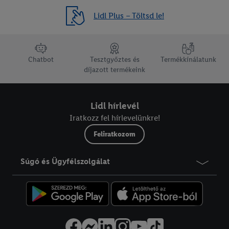
Lidl Plus – Töltsd le!
lábléc navigáció
Chatbot
Tesztgyőztes és
Termékkínálatunk
díjazott termékeink
Lidl hírlevél
Iratkozz fel hírlevelünkre!
Feliratkozom
Súgó és Ügyfélszolgálat