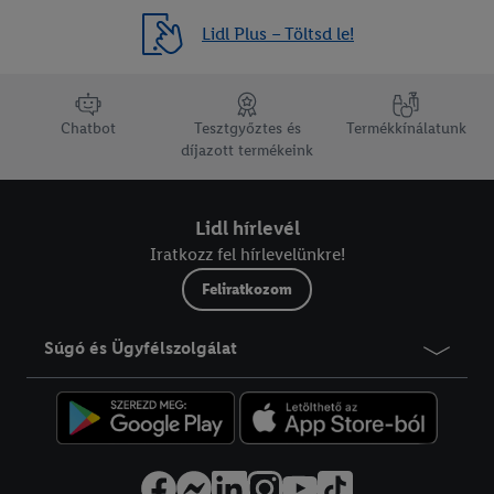
Lidl Plus – Töltsd le!
lábléc navigáció
Chatbot
Tesztgyőztes és
Termékkínálatunk
díjazott termékeink
Lidl hírlevél
Iratkozz fel hírlevelünkre!
Feliratkozom
Súgó és Ügyfélszolgálat