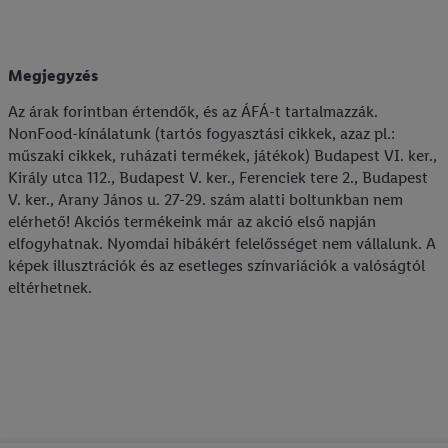
találhat.
Az impresszumokat itt találja.
Megjegyzés
Az árak forintban értendők, és az ÁFÁ-t tartalmazzák.
NonFood-kínálatunk (tartós fogyasztási cikkek, azaz pl.:
műszaki cikkek, ruházati termékek, játékok) Budapest VI. ker.,
Király utca 112., Budapest V. ker., Ferenciek tere 2., Budapest
V. ker., Arany János u. 27-29. szám alatti boltunkban nem
elérhető! Akciós termékeink már az akció első napján
elfogyhatnak. Nyomdai hibákért felelősséget nem vállalunk. A
képek illusztrációk és az esetleges színvariációk a valóságtól
eltérhetnek.