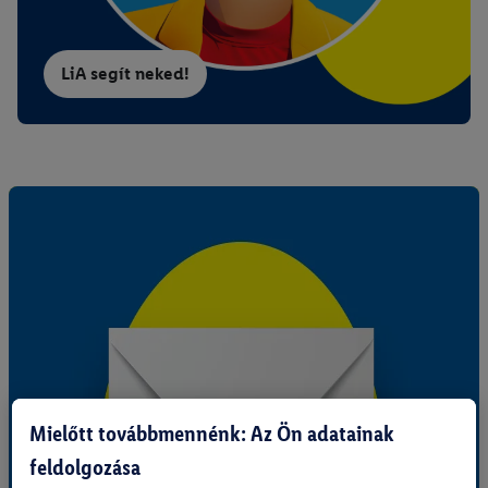
LiA segít neked!
Mielőtt továbbmennénk: Az Ön adatainak
feldolgozása