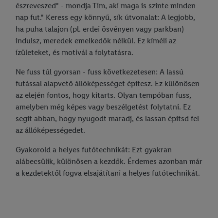
észreveszed" - mondja Tim, aki maga is szinte minden
nap fut." Keress egy könnyű, sík útvonalat: A legjobb,
ha puha talajon (pl. erdei ösvényen vagy parkban)
indulsz, meredek emelkedők nélkül. Ez kíméli az
ízületeket, és motivál a folytatásra.
Ne fuss túl gyorsan - fuss következetesen: A lassú
futással alapvető állóképességet építesz. Ez különösen
az elején fontos, hogy kitarts. Olyan tempóban fuss,
amelyben még képes vagy beszélgetést folytatni. Ez
segít abban, hogy nyugodt maradj, és lassan építsd fel
az állóképességedet.
Gyakorold a helyes futótechnikát: Ezt gyakran
alábecsülik, különösen a kezdők. Érdemes azonban már
a kezdetektől fogva elsajátítani a helyes futótechnikát.