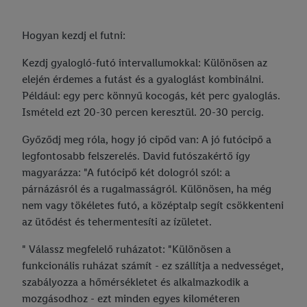
Hogyan kezdj el futni:
Kezdj gyalogló-futó intervallumokkal: Különösen az
elején érdemes a futást és a gyaloglást kombinálni.
Például: egy perc könnyű kocogás, két perc gyaloglás.
Ismételd ezt 20-30 percen keresztül. 20-30 percig.
Győződj meg róla, hogy jó cipőd van: A jó futócipő a
legfontosabb felszerelés. David futószakértő így
magyarázza: "A futócipő két dologról szól: a
párnázásról és a rugalmasságról. Különösen, ha még
nem vagy tökéletes futó, a középtalp segít csökkenteni
az ütődést és tehermentesíti az ízületet.
" Válassz megfelelő ruházatot: "Különösen a
funkcionális ruházat számít - ez szállítja a nedvességet,
szabályozza a hőmérsékletet és alkalmazkodik a
mozgásodhoz - ezt minden egyes kilométeren