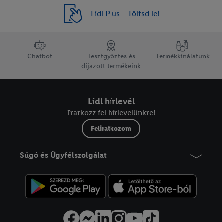
Lidl Plus – Töltsd le!
lábléc navigáció
Chatbot
Tesztgyőztes és
Termékkínálatunk
díjazott termékeink
Lidl hírlevél
Iratkozz fel hírlevelünkre!
Feliratkozom
Súgó és Ügyfélszolgálat