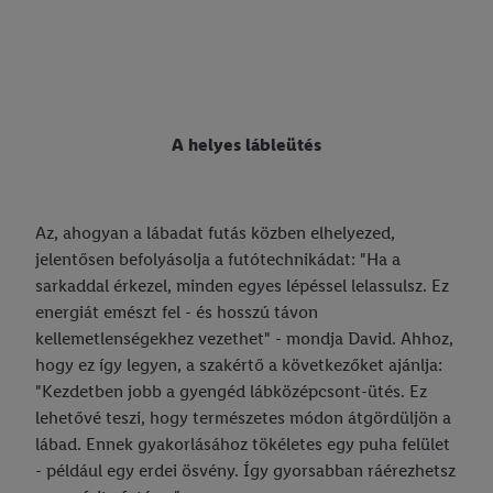
A helyes lábleütés
Az, ahogyan a lábadat futás közben elhelyezed,
jelentősen befolyásolja a futótechnikádat: "Ha a
sarkaddal érkezel, minden egyes lépéssel lelassulsz. Ez
energiát emészt fel - és hosszú távon
kellemetlenségekhez vezethet" - mondja David. Ahhoz,
hogy ez így legyen, a szakértő a következőket ajánlja:
"Kezdetben jobb a gyengéd lábközépcsont-ütés. Ez
lehetővé teszi, hogy természetes módon átgördüljön a
lábad. Ennek gyakorlásához tökéletes egy puha felület
- például egy erdei ösvény. Így gyorsabban ráérezhetsz