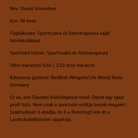
Név: David Schonherr
Kor: 36 éves
Foglalkozás: Sporttudós és fizioterapeuta saját
futóiskolákkal
Sportolói háttér: Sporttudós és fizioterapeuta
Ultra maratoni futó / 2:23 órás maraton
Kétszeres győztes: RedBull-WingsforLife World Runs
Germany
Ez az, ami Davidot különlegessé teszi: David egy igazi
profi futó. Nem csak a sportolói múltja beszél magáért.
Szaktudását is átadja, és ő a RunningCrew és a
LaufschuleMünster alapítója.