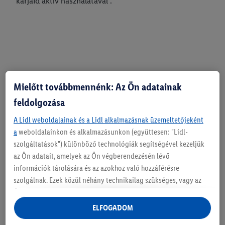
karjaid aktív használatával".
Mielőtt továbbmennénk: Az Ön adatainak
feldolgozása
A Lidl weboldalainak és a Lidl alkalmazásnak üzemeltetőjeként
a
weboldalainkon és alkalmazásunkon (együttesen: "Lidl-
szolgáltatások") különböző technológiák segítségével kezeljük
az Ön adatait, amelyek az Ön végberendezésén lévő
információk tárolására és az azokhoz való hozzáférésre
szolgálnak. Ezek közül néhány technikailag szükséges, vagy az
Ön hozzájárulásával használják a kényelmes beállításokhoz,
statisztikák összeállításához vagy a Lidl szolgáltatásokon belül
ELFOGADOM
és kívül személyre szabott hirdetésekhez. Ha Ön a Lidl Plus