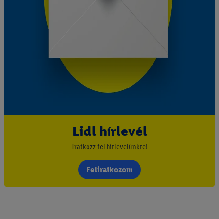
Lidl hírlevél
Iratkozz fel hírlevelünkre!
Feliratkozom