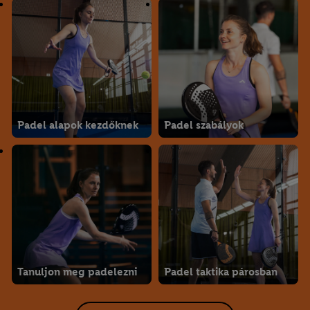
Padel alapok kezdőknek
Padel szabályok
Tanuljon meg padelezni
Padel taktika párosban