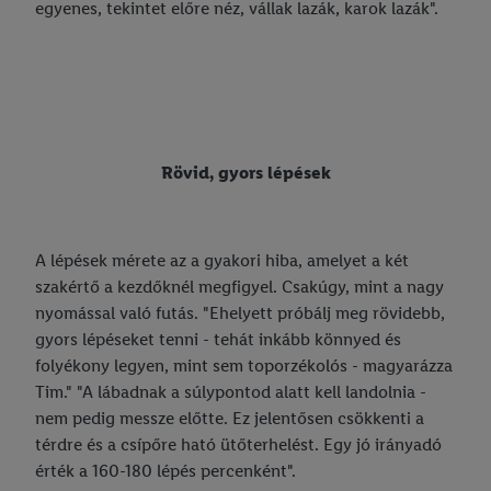
egyenes, tekintet előre néz, vállak lazák, karok lazák".
Rövid, gyors lépések
A lépések mérete az a gyakori hiba, amelyet a két
szakértő a kezdőknél megfigyel. Csakúgy, mint a nagy
nyomással való futás. "Ehelyett próbálj meg rövidebb,
gyors lépéseket tenni - tehát inkább könnyed és
folyékony legyen, mint sem toporzékolós - magyarázza
Tim." "A lábadnak a súlypontod alatt kell landolnia -
nem pedig messze előtte. Ez jelentősen csökkenti a
térdre és a csípőre ható ütőterhelést. Egy jó irányadó
érték a 160-180 lépés percenként".