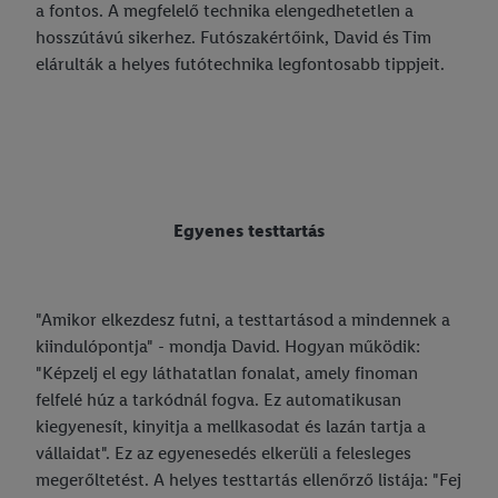
a fontos. A megfelelő technika elengedhetetlen a
hosszútávú sikerhez. Futószakértőink, David és Tim
elárulták a helyes futótechnika legfontosabb tippjeit.
Egyenes testtartás
"Amikor elkezdesz futni, a testtartásod a mindennek a
kiindulópontja" - mondja David. Hogyan működik:
"Képzelj el egy láthatatlan fonalat, amely finoman
felfelé húz a tarkódnál fogva. Ez automatikusan
kiegyenesít, kinyitja a mellkasodat és lazán tartja a
vállaidat". Ez az egyenesedés elkerüli a felesleges
megerőltetést. A helyes testtartás ellenőrző listája: "Fej