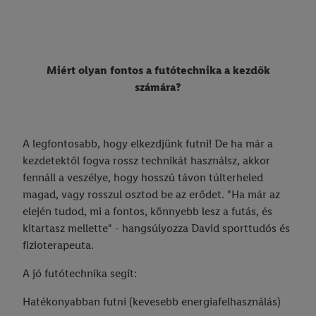
Miért olyan fontos a futótechnika a kezdők
számára?
A legfontosabb, hogy elkezdjünk futni! De ha már a
kezdetektől fogva rossz technikát használsz, akkor
fennáll a veszélye, hogy hosszú távon túlterheled
magad, vagy rosszul osztod be az erődet. "Ha már az
elején tudod, mi a fontos, könnyebb lesz a futás, és
kitartasz mellette" - hangsúlyozza David sporttudós és
fizioterapeuta.
A jó futótechnika segít:
Hatékonyabban futni (kevesebb energiafelhasználás)