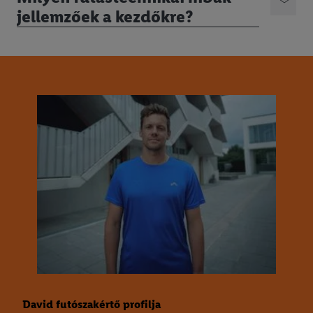
jellemzőek a kezdőkre?
David futószakértő profilja