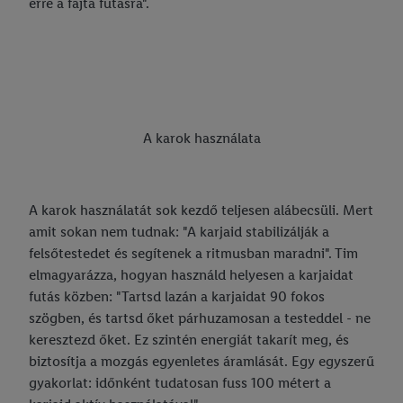
erre a fajta futásra".
A karok használata
A karok használatát sok kezdő teljesen alábecsüli. Mert
amit sokan nem tudnak: "A karjaid stabilizálják a
felsőtestedet és segítenek a ritmusban maradni". Tim
elmagyarázza, hogyan használd helyesen a karjaidat
futás közben: "Tartsd lazán a karjaidat 90 fokos
szögben, és tartsd őket párhuzamosan a testeddel - ne
keresztezd őket. Ez szintén energiát takarít meg, és
biztosítja a mozgás egyenletes áramlását. Egy egyszerű
gyakorlat: időnként tudatosan fuss 100 métert a