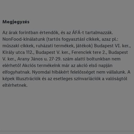
Megjegyzés
Az árak forintban értendők, és az ÁFÁ-t tartalmazzák.
NonFood-kínálatunk (tartós fogyasztási cikkek, azaz pl.:
műszaki cikkek, ruházati termékek, játékok) Budapest VI. ker.,
Király utca 112., Budapest V. ker., Ferenciek tere 2., Budapest
V. ker., Arany János u. 27-29. szám alatti boltunkban nem
elérhető! Akciós termékeink már az akció első napján
elfogyhatnak. Nyomdai hibákért felelősséget nem vállalunk. A
képek illusztrációk és az esetleges színvariációk a valóságtól
eltérhetnek.