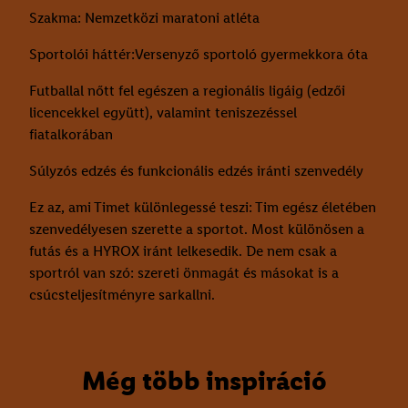
Szakma: Nemzetközi maratoni atléta
Sportolói háttér:Versenyző sportoló gyermekkora óta
Futballal nőtt fel egészen a regionális ligáig (edzői
licencekkel együtt), valamint teniszezéssel
fiatalkorában
Súlyzós edzés és funkcionális edzés iránti szenvedély
Ez az, ami Timet különlegessé teszi: Tim egész életében
szenvedélyesen szerette a sportot. Most különösen a
futás és a HYROX iránt lelkesedik. De nem csak a
sportról van szó: szereti önmagát és másokat is a
csúcsteljesítményre sarkallni.
Még több inspiráció